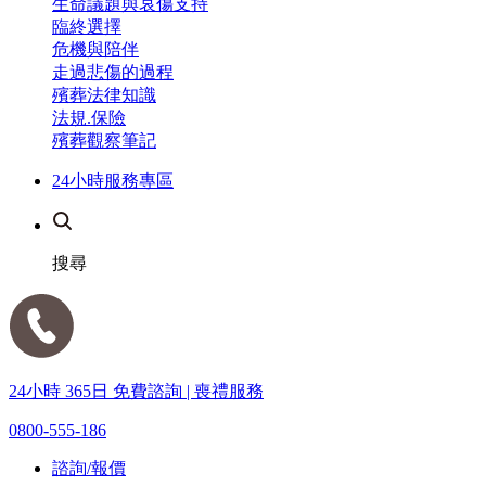
生命議題與哀傷支持
臨終選擇
危機與陪伴
走過悲傷的過程
殯葬法律知識
法規.保險
殯葬觀察筆記
24小時服務專區
搜尋
24小時 365日 免費諮詢 | 喪禮服務
0800-555-186
諮詢/報價