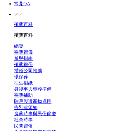
常見QA
殯葬百科
殯葬百科
總覽
喪葬禮儀
參與指南
殯葬禮俗
禮儀公司推薦
環保葬
往生摺紙
身後事與喪葬準備
喪葬補助
除戶與遺產物處理
告別式須知
喪葬時事與民俗節慶
社會時事
民間習俗