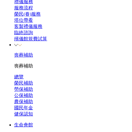
禮儀服務
服務流程
榮民(眷)服務
塔位帶看
客製禮儀服務
臨終諮詢
殯儀館規費試算
喪葬補助
喪葬補助
總覽
榮民補助
勞保補助
公保補助
農保補助
國民年金
健保認知
生命會館