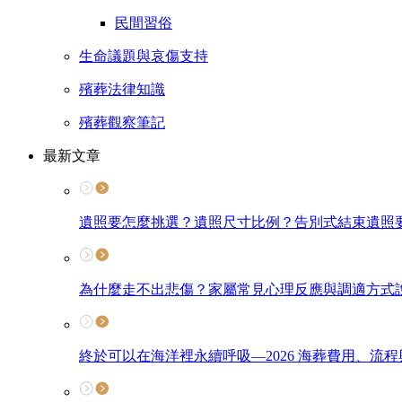
民間習俗
生命議題與哀傷支持
殯葬法律知識
殯葬觀察筆記
最新文章
遺照要怎麼挑選？遺照尺寸比例？告別式結束遺照
為什麼走不出悲傷？家屬常見心理反應與調適方式
終於可以在海洋裡永續呼吸—2026 海葬費用、流