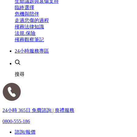
生命議題與哀傷支持
臨終選擇
危機與陪伴
走過悲傷的過程
殯葬法律知識
法規.保險
殯葬觀察筆記
24小時服務專區
搜尋
24小時 365日 免費諮詢 | 喪禮服務
0800-555-186
諮詢/報價