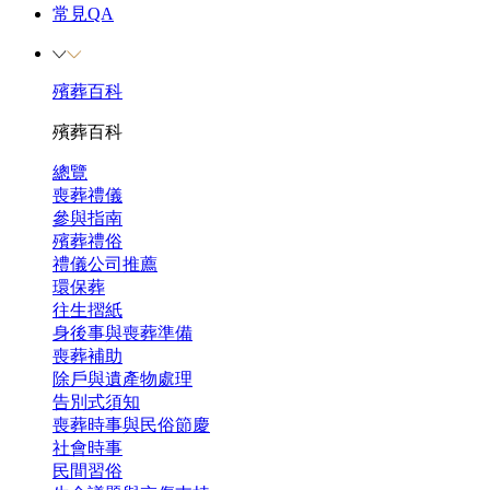
常見QA
殯葬百科
殯葬百科
總覽
喪葬禮儀
參與指南
殯葬禮俗
禮儀公司推薦
環保葬
往生摺紙
身後事與喪葬準備
喪葬補助
除戶與遺產物處理
告別式須知
喪葬時事與民俗節慶
社會時事
民間習俗