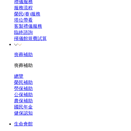
禮儀服務
服務流程
榮民(眷)服務
塔位帶看
客製禮儀服務
臨終諮詢
殯儀館規費試算
喪葬補助
喪葬補助
總覽
榮民補助
勞保補助
公保補助
農保補助
國民年金
健保認知
生命會館