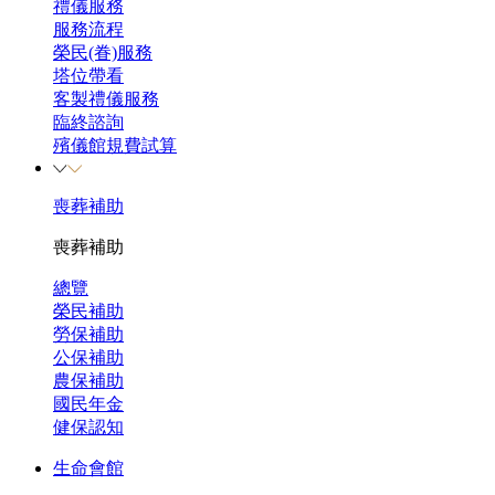
禮儀服務
服務流程
榮民(眷)服務
塔位帶看
客製禮儀服務
臨終諮詢
殯儀館規費試算
喪葬補助
喪葬補助
總覽
榮民補助
勞保補助
公保補助
農保補助
國民年金
健保認知
生命會館