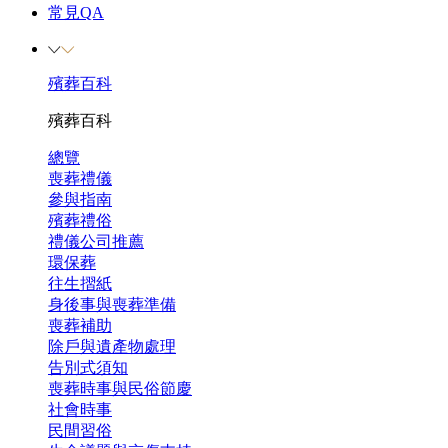
常見QA
殯葬百科
殯葬百科
總覽
喪葬禮儀
參與指南
殯葬禮俗
禮儀公司推薦
環保葬
往生摺紙
身後事與喪葬準備
喪葬補助
除戶與遺產物處理
告別式須知
喪葬時事與民俗節慶
社會時事
民間習俗