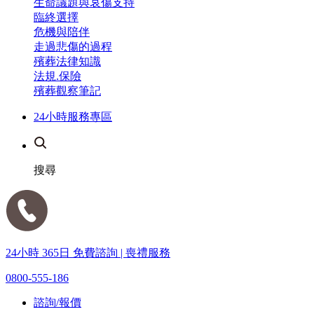
生命議題與哀傷支持
臨終選擇
危機與陪伴
走過悲傷的過程
殯葬法律知識
法規.保險
殯葬觀察筆記
24小時服務專區
搜尋
24小時 365日 免費諮詢 | 喪禮服務
0800-555-186
諮詢/報價